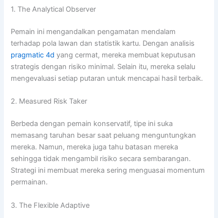
1. The Analytical Observer
Pemain ini mengandalkan pengamatan mendalam
terhadap pola lawan dan statistik kartu. Dengan analisis
pragmatic 4d
yang cermat, mereka membuat keputusan
strategis dengan risiko minimal. Selain itu, mereka selalu
mengevaluasi setiap putaran untuk mencapai hasil terbaik.
2. Measured Risk Taker
Berbeda dengan pemain konservatif, tipe ini suka
memasang taruhan besar saat peluang menguntungkan
mereka. Namun, mereka juga tahu batasan mereka
sehingga tidak mengambil risiko secara sembarangan.
Strategi ini membuat mereka sering menguasai momentum
permainan.
3. The Flexible Adaptive