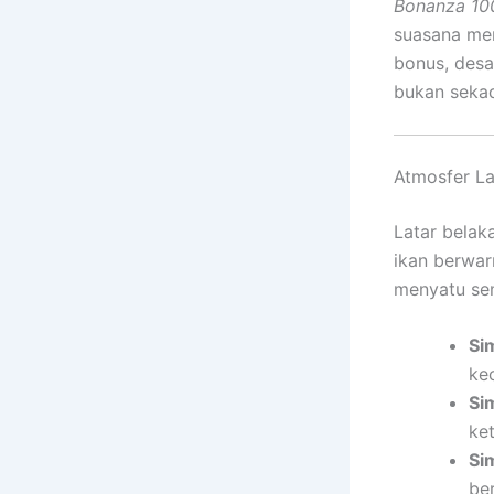
Bonanza 10
suasana mem
bonus, desai
bukan sekad
Atmosfer L
Latar belak
ikan berwar
menyatu se
Si
kec
Si
ket
Si
ber