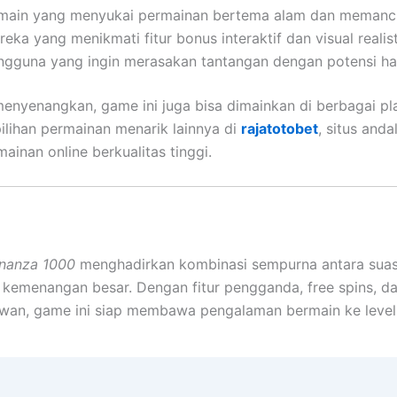
main yang menyukai permainan bertema alam dan memanc
eka yang menikmati fitur bonus interaktif dan visual realist
ngguna yang ingin merasakan tantangan dengan potensi ha
enyenangkan, game ini juga bisa dimainkan di berbagai pl
ilihan permainan menarik lainnya di
rajatotobet
, situs anda
ainan online berkualitas tinggi.
onanza 1000
menghadirkan kombinasi sempurna antara suas
 kemenangan besar. Dengan fitur pengganda, free spins, d
wan, game ini siap membawa pengalaman bermain ke level 