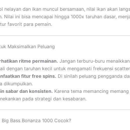
ol nelayan dan ikan muncul bersamaan, nilai ikan akan lang
. Nilai ini bisa mencapai hingga 1000x taruhan dasar, men
itur favorit para pemain.
ntuk Maksimalkan Peluang
rhatikan ritme permainan.
Jangan terburu-buru menaikkan 
ali dengan taruhan kecil untuk mengamati frekuensi scatte
nfaatkan fitur free spins.
Di sinilah peluang pengganda dan
sa dikumpulkan.
in sabar dan konsisten.
Karena tema memancing memang
nekankan pada strategi dan kesabaran.
a Big Bass Bonanza 1000 Cocok?