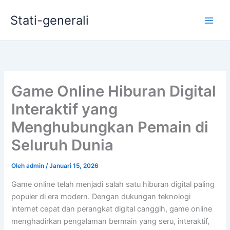
Lewati
Stati-generali
ke
konten
Game Online Hiburan Digital
Interaktif yang
Menghubungkan Pemain di
Seluruh Dunia
Oleh
admin
/
Januari 15, 2026
Game online telah menjadi salah satu hiburan digital paling
populer di era modern. Dengan dukungan teknologi
internet cepat dan perangkat digital canggih, game online
menghadirkan pengalaman bermain yang seru, interaktif,